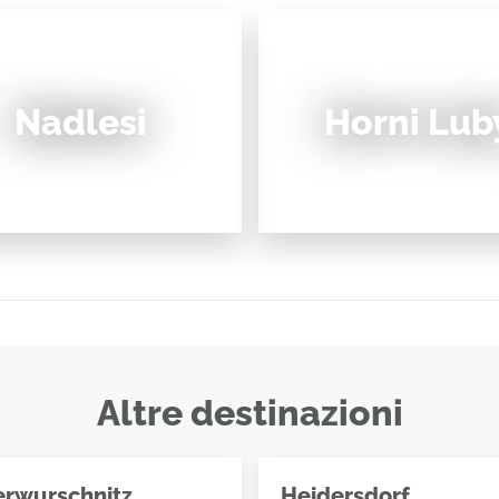
Nadlesi
Horni Lub
Altre destinazioni
erwurschnitz
Heidersdorf