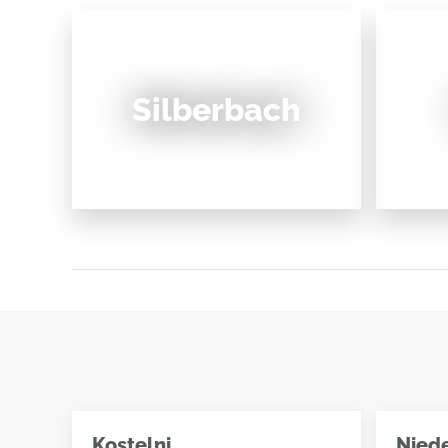
Silberbach
Kostelni
Nied