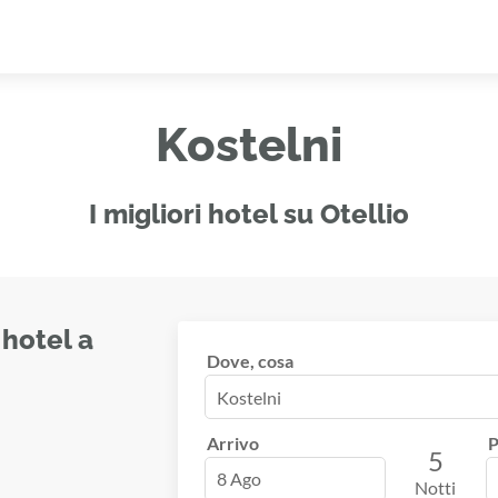
Kostelni
I migliori hotel su Otellio
 hotel a
Dove, cosa
Arrivo
P
5
8 Ago
Notti