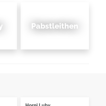
y
Pabstleithen
Horni Luby