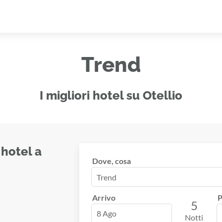
Trend
I migliori hotel su Otellio
 hotel a
Dove, cosa
Arrivo
P
5
8 Ago
Notti