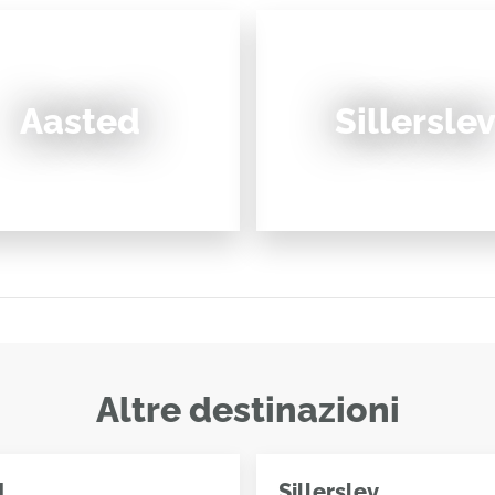
Aasted
Sillersle
Altre destinazioni
d
Sillerslev