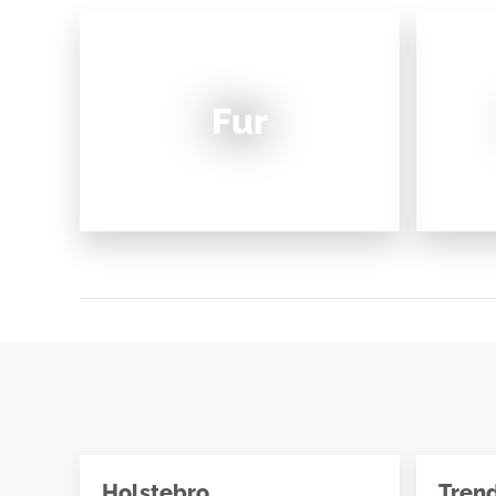
Fur
Holstebro
Tren