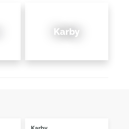
v
Karby
Karby