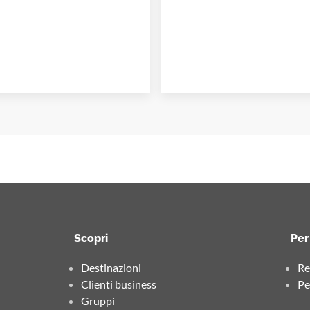
Scopri
Per
Destinazioni
Re
Clienti business
Pe
Gruppi