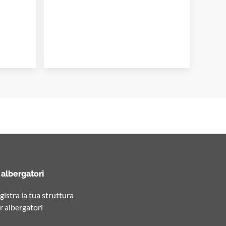
 albergatori
gistra la tua struttura
r albergatori