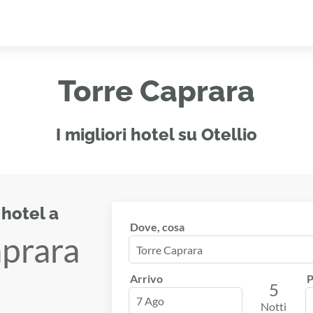
Torre Caprara
I migliori hotel su Otellio
 hotel a
Dove, cosa
aprara
Arrivo
P
5
7 Ago
Notti