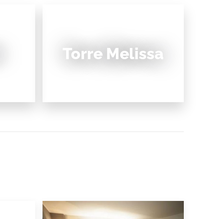
i
Torre Melissa