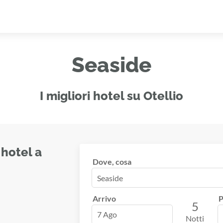
Seaside
I migliori hotel su Otellio
 hotel a
Dove, cosa
Arrivo
P
5
7 Ago
Notti