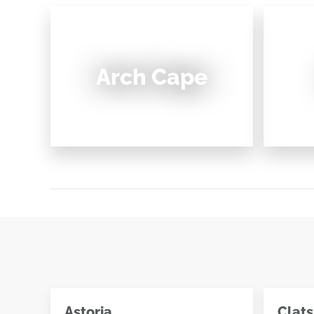
Arch Cape
Astoria
Clats