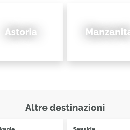
Astoria
Manzanit
Altre destinazioni
kanie
Seaside