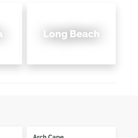
a
Long Beach
Arch Cape