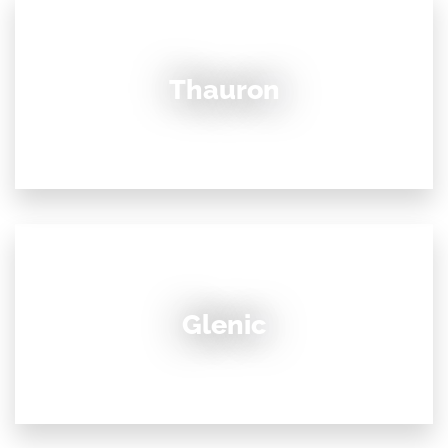
Thauron
Glenic