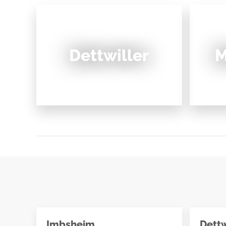
Dettwiller
M
Imbsheim
Dettw