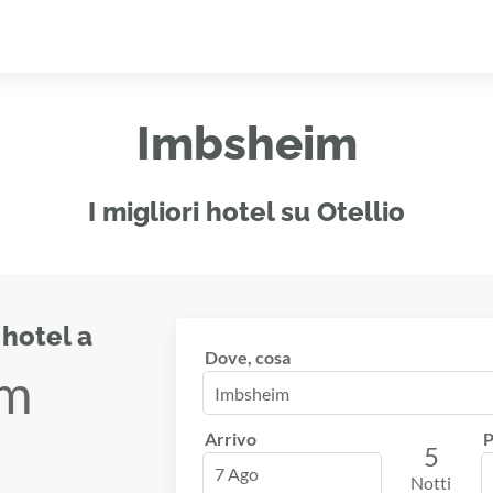
Imbsheim
I migliori hotel su Otellio
 hotel a
Dove, cosa
im
Arrivo
P
5
7 Ago
Notti