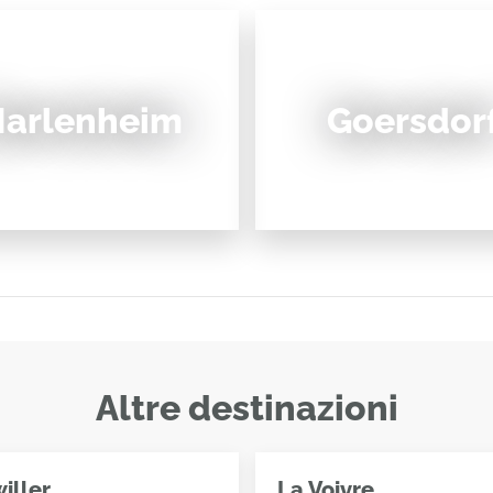
arlenheim
Goersdor
Altre destinazioni
iller
La Voivre