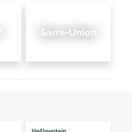
f
Sarre-Union
Heiligentein