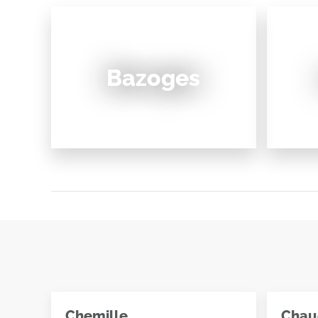
Bazoges
Chemille
Chau