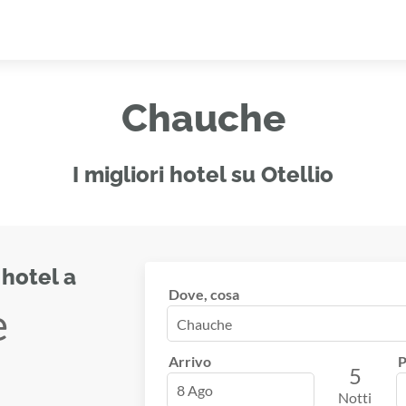
Chauche
I migliori hotel su Otellio
 hotel a
Dove, cosa
e
Arrivo
P
5
8 Ago
Notti