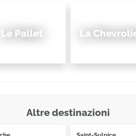
Le Pallet
La Chevroli
Altre destinazioni
che
Saint-Sulpice