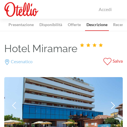
Accedi
Presentazione
Disponibilità
Offerte
Descrizione
Recensi
Hotel Miramare
Salva
Cesenatico