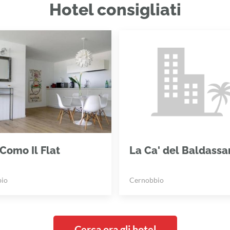
Hotel consigliati
Como Il Flat
La Ca' del Baldassa
io
Cernobbio
Cerca ora gli hotel