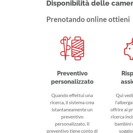
Disponibilità delle came
Prenotando online ottieni
Preventivo
Ris
personalizzato
assi
Quando effettui una
Qui vedi 
ricerca, il sistema crea
l'alberga
istantaneamente un
offrire ai p
preventivo
ricerca inc
personalizzato. Il
bambini e
preventivo tiene conto di
soggior