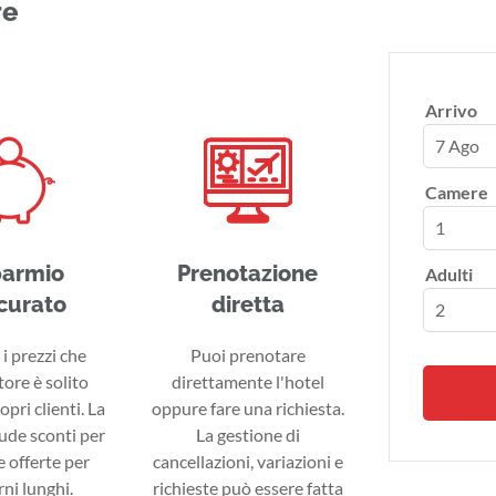
re
Arrivo
7 Ago
Camere
parmio
Prenotazione
Adulti
curato
diretta
i prezzi che
Puoi prenotare
tore è solito
direttamente l'hotel
ropri clienti. La
oppure fare una richiesta.
lude sconti per
La gestione di
 offerte per
cancellazioni, variazioni e
ni lunghi.
richieste può essere fatta