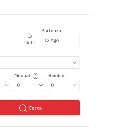
Partenza
5
12 Ago
Notti
Neonati
Bambini
Cerca