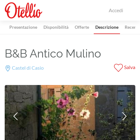
Accedi
Presentazione
Disponibilità
Offerte
Descrizione
Recensi
B&B Antico Mulino
Salva
Castel di Casio