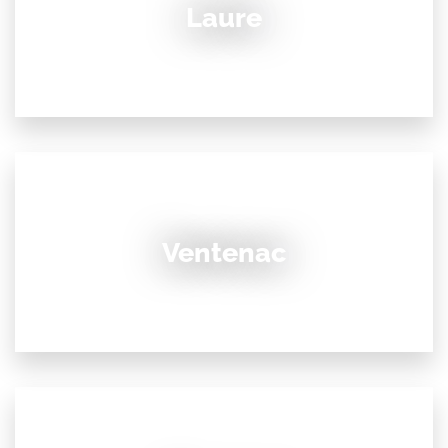
Laure
Ventenac