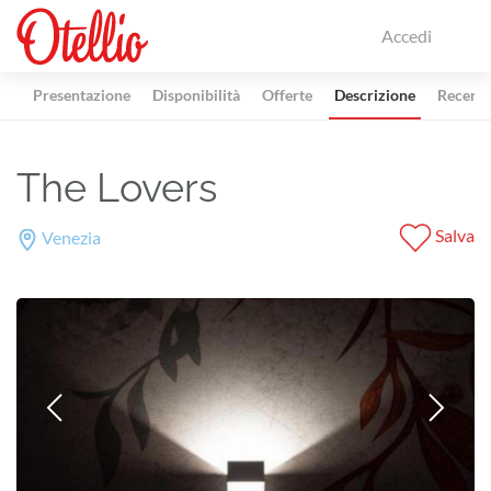
Accedi
Presentazione
Disponibilità
Offerte
Descrizione
Recensi
The Lovers
Salva
Venezia