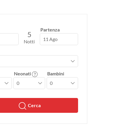
Partenza
5
11 Ago
Notti
Neonati
Bambini
Cerca