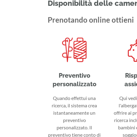
Disponibilità delle came
Prenotando online ottieni
Preventivo
Ris
personalizzato
assi
Quando effettui una
Qui vedi 
ricerca, il sistema crea
l'alberga
istantaneamente un
offrire ai p
preventivo
ricerca inc
personalizzato. Il
bambini e
preventivo tiene conto di
soggior