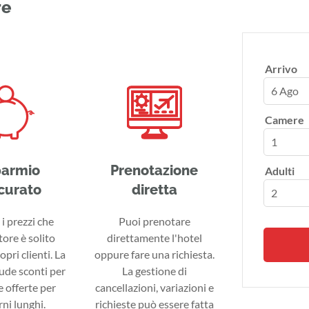
re
Arrivo
6 Ago
Camere
parmio
Prenotazione
Adulti
curato
diretta
i prezzi che
Puoi prenotare
tore è solito
direttamente l'hotel
ropri clienti. La
oppure fare una richiesta.
lude sconti per
La gestione di
 offerte per
cancellazioni, variazioni e
ni lunghi.
richieste può essere fatta