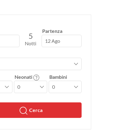
Partenza
5
12 Ago
Notti
Neonati
Bambini
Cerca