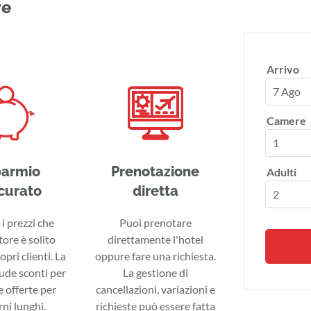
re
Arrivo
7 Ago
Camere
parmio
Prenotazione
Adulti
curato
diretta
i prezzi che
Puoi prenotare
tore è solito
direttamente l'hotel
ropri clienti. La
oppure fare una richiesta.
lude sconti per
La gestione di
 offerte per
cancellazioni, variazioni e
ni lunghi.
richieste può essere fatta