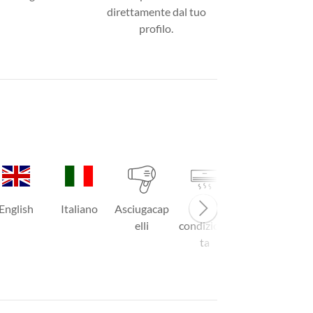
direttamente dal tuo
profilo.
English
Italiano
Asciugacap
Aria
TV
elli
condiziona
ta