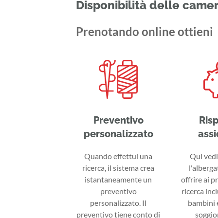
Disponibilità delle came
Prenotando online ottieni
Preventivo
Ris
personalizzato
assi
Quando effettui una
Qui vedi 
ricerca, il sistema crea
l'alberga
istantaneamente un
offrire ai p
preventivo
ricerca inc
personalizzato. Il
bambini e
preventivo tiene conto di
soggior