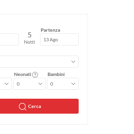
Partenza
5
13 Ago
Notti
Neonati
Bambini
Cerca