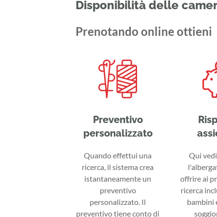
Disponibilità delle came
Prenotando online ottieni
Preventivo
Ris
personalizzato
assi
Quando effettui una
Qui vedi 
ricerca, il sistema crea
l'alberga
istantaneamente un
offrire ai p
preventivo
ricerca inc
personalizzato. Il
bambini e
preventivo tiene conto di
soggior