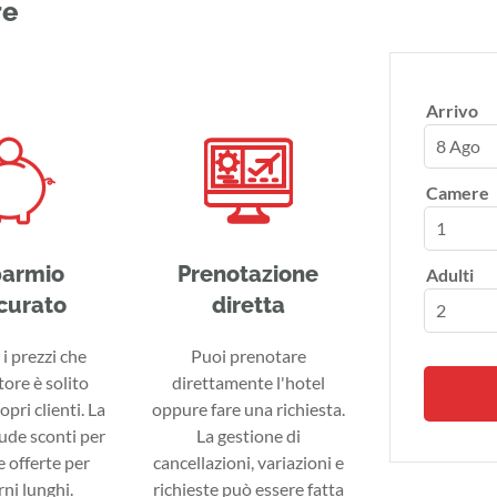
re
Arrivo
8 Ago
Camere
parmio
Prenotazione
Adulti
curato
diretta
i prezzi che
Puoi prenotare
tore è solito
direttamente l'hotel
ropri clienti. La
oppure fare una richiesta.
lude sconti per
La gestione di
 offerte per
cancellazioni, variazioni e
ni lunghi.
richieste può essere fatta