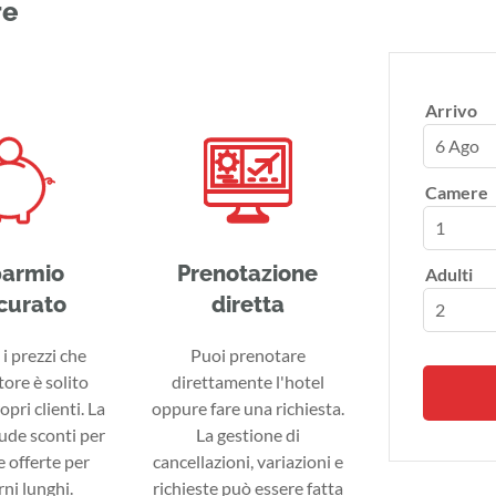
re
Arrivo
6 Ago
Camere
parmio
Prenotazione
Adulti
curato
diretta
i prezzi che
Puoi prenotare
tore è solito
direttamente l'hotel
ropri clienti. La
oppure fare una richiesta.
lude sconti per
La gestione di
 offerte per
cancellazioni, variazioni e
ni lunghi.
richieste può essere fatta