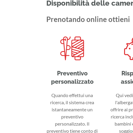
Disponibilità delle came
Prenotando online ottieni
Preventivo
Ris
personalizzato
assi
Quando effettui una
Qui vedi 
ricerca, il sistema crea
l'alberga
istantaneamente un
offrire ai p
preventivo
ricerca inc
personalizzato. Il
bambini e
preventivo tiene conto di
soggior