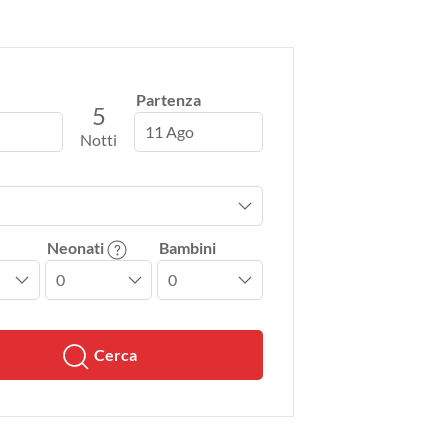
Partenza
5
11 Ago
Notti
Neonati
Bambini
Cerca