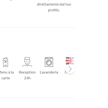
direttamente dal tuo
profilo.
enu à la
Reception
Lavanderia
English
Italiano
carte
24h