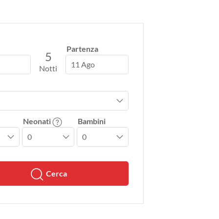
Partenza
5
11 Ago
Notti
Neonati
Bambini
Cerca