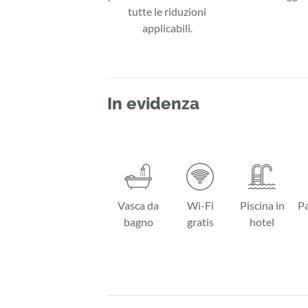
tutte le riduzioni
applicabili.
In evidenza
Vasca da
Wi-Fi
Piscina in
Pa
bagno
gratis
hotel