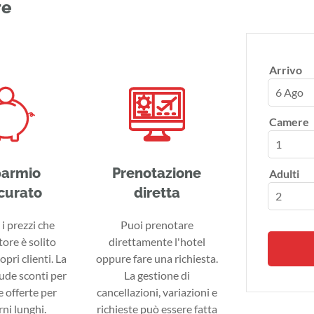
re
Arrivo
6 Ago
Camere
parmio
Prenotazione
Adulti
curato
diretta
i prezzi che
Puoi prenotare
tore è solito
direttamente l'hotel
ropri clienti. La
oppure fare una richiesta.
lude sconti per
La gestione di
 offerte per
cancellazioni, variazioni e
ni lunghi.
richieste può essere fatta