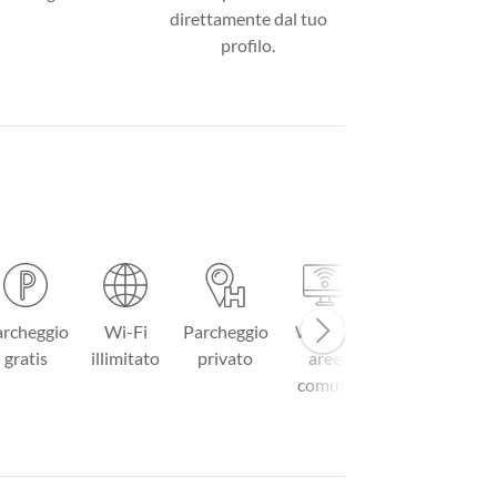
direttamente dal tuo
profilo.
rcheggio
Wi-Fi
Parcheggio
Wi-Fi in
Menu à la
gratis
illimitato
privato
aree
carte
comuni