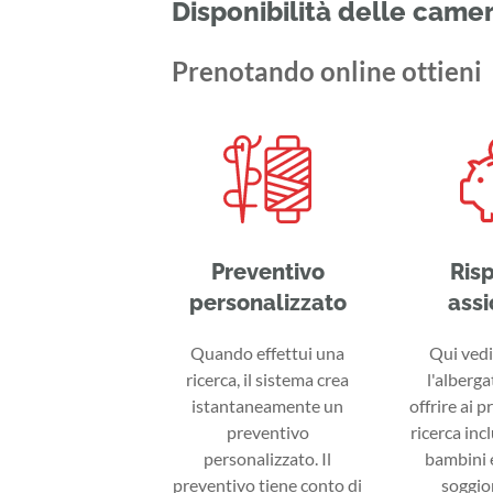
Disponibilità delle came
Prenotando online ottieni
Preventivo
Ris
personalizzato
assi
Quando effettui una
Qui vedi 
ricerca, il sistema crea
l'alberga
istantaneamente un
offrire ai p
preventivo
ricerca inc
personalizzato. Il
bambini e
preventivo tiene conto di
soggior