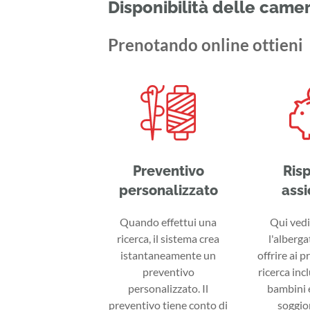
Disponibilità delle came
Prenotando online ottieni
Preventivo
Ris
personalizzato
assi
Quando effettui una
Qui vedi 
ricerca, il sistema crea
l'alberga
istantaneamente un
offrire ai p
preventivo
ricerca inc
personalizzato. Il
bambini e
preventivo tiene conto di
soggior