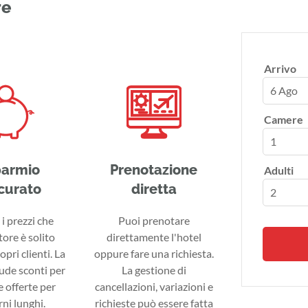
re
Arrivo
6 Ago
Camere
parmio
Prenotazione
Adulti
curato
diretta
i prezzi che
Puoi prenotare
tore è solito
direttamente l'hotel
ropri clienti. La
oppure fare una richiesta.
lude sconti per
La gestione di
 offerte per
cancellazioni, variazioni e
ni lunghi.
richieste può essere fatta