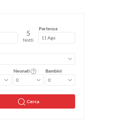
Partenza
5
11 Ago
Notti
Neonati
Bambini
Cerca