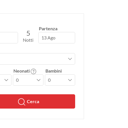
Partenza
5
13 Ago
Notti
Neonati
Bambini
Cerca