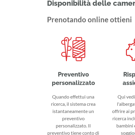
Disponibilità delle came
Prenotando online ottieni
Preventivo
Ris
personalizzato
assi
Quando effettui una
Qui vedi 
ricerca, il sistema crea
l'alberga
istantaneamente un
offrire ai p
preventivo
ricerca inc
personalizzato. Il
bambini e
preventivo tiene conto di
soggior