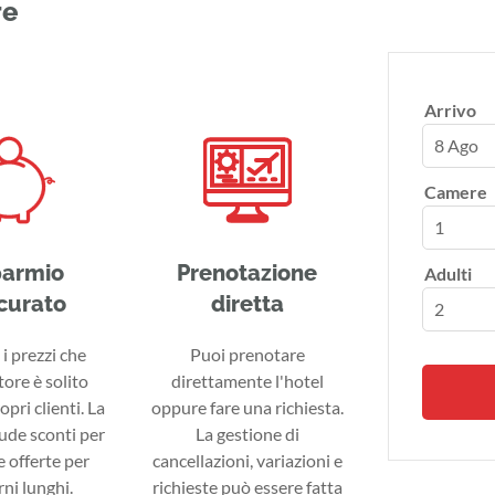
re
Arrivo
8 Ago
Camere
parmio
Prenotazione
Adulti
curato
diretta
i prezzi che
Puoi prenotare
tore è solito
direttamente l'hotel
ropri clienti. La
oppure fare una richiesta.
lude sconti per
La gestione di
 offerte per
cancellazioni, variazioni e
ni lunghi.
richieste può essere fatta