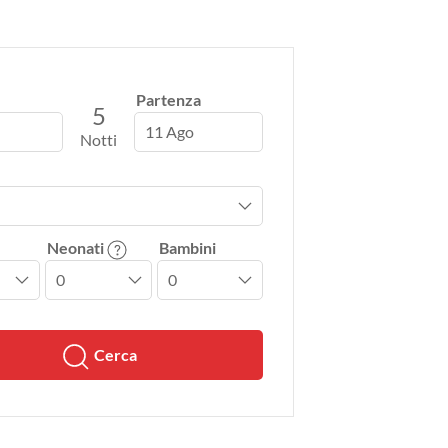
Partenza
5
11 Ago
Notti
Neonati
Bambini
Cerca