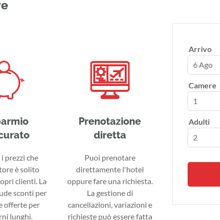
re
Arrivo
6 Ago
Camere
parmio
Prenotazione
Adulti
curato
diretta
i prezzi che
Puoi prenotare
tore è solito
direttamente l'hotel
ropri clienti. La
oppure fare una richiesta.
lude sconti per
La gestione di
 offerte per
cancellazioni, variazioni e
ni lunghi.
richieste può essere fatta