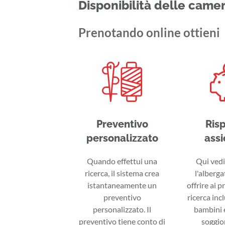
Disponibilità delle came
Prenotando online ottieni
Preventivo
Ris
personalizzato
assi
Quando effettui una
Qui vedi 
ricerca, il sistema crea
l'alberga
istantaneamente un
offrire ai p
preventivo
ricerca inc
personalizzato. Il
bambini e
preventivo tiene conto di
soggior