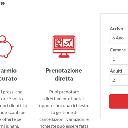
re
Arrivo
6 Ago
Camere
parmio
Prenotazione
Adulti
curato
diretta
i prezzi che
Puoi prenotare
tore è solito
direttamente l'hotel
ropri clienti. La
oppure fare una richiesta.
lude sconti per
La gestione di
 offerte per
cancellazioni, variazioni e
ni lunghi.
richieste può essere fatta