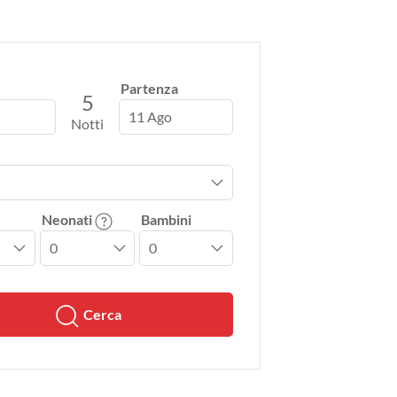
Partenza
5
11 Ago
Notti
Neonati
Bambini
Cerca