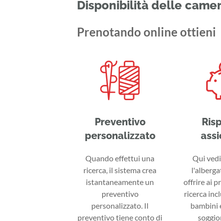
Disponibilità delle came
Prenotando online ottieni
Preventivo
Ris
personalizzato
assi
Quando effettui una
Qui vedi 
ricerca, il sistema crea
l'alberga
istantaneamente un
offrire ai p
preventivo
ricerca inc
personalizzato. Il
bambini e
preventivo tiene conto di
soggior