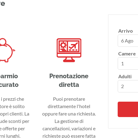
re
Arrivo
6 Ago
Camere
parmio
Prenotazione
Adulti
curato
diretta
i prezzi che
Puoi prenotare
tore è solito
direttamente l'hotel
ropri clienti. La
oppure fare una richiesta.
lude sconti per
La gestione di
 offerte per
cancellazioni, variazioni e
ni lunghi.
richieste può essere fatta