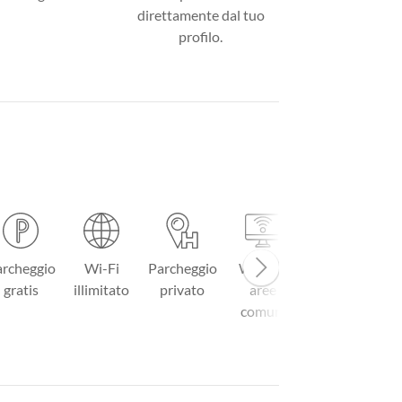
direttamente dal tuo
profilo.
rcheggio
Wi-Fi
Parcheggio
Wi-Fi in
Menu à la
R
gratis
illimitato
privato
aree
carte
comuni