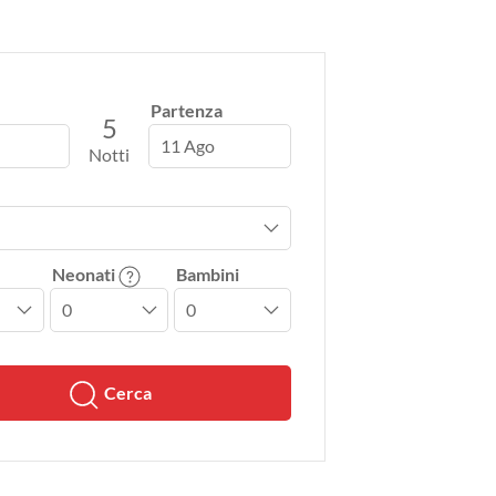
Partenza
5
11 Ago
Notti
Neonati
Bambini
Cerca