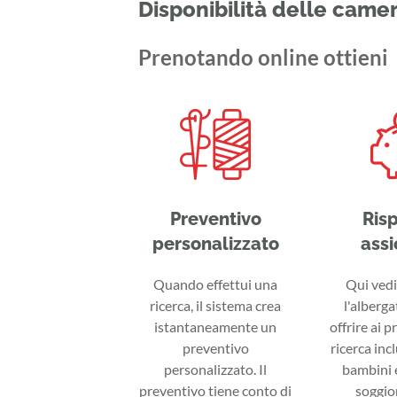
Disponibilità delle came
Prenotando online ottieni
Preventivo
Ris
personalizzato
assi
Quando effettui una
Qui vedi 
ricerca, il sistema crea
l'alberga
istantaneamente un
offrire ai p
preventivo
ricerca inc
personalizzato. Il
bambini e
preventivo tiene conto di
soggior