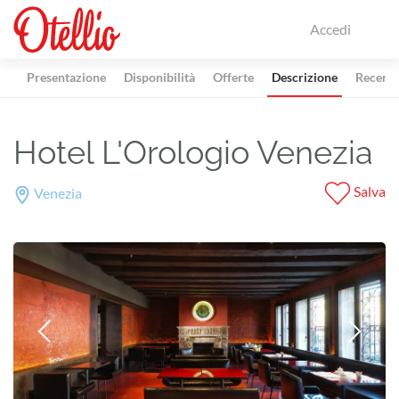
Accedi
Presentazione
Disponibilità
Offerte
Descrizione
Recensi
Hotel L'Orologio Venezia
Salva
Venezia