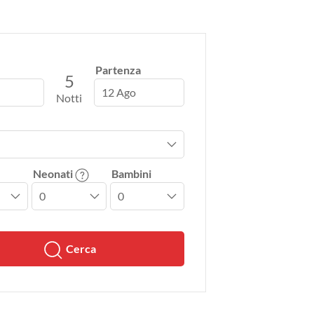
Partenza
5
12 Ago
Notti
Neonati
Bambini
Cerca