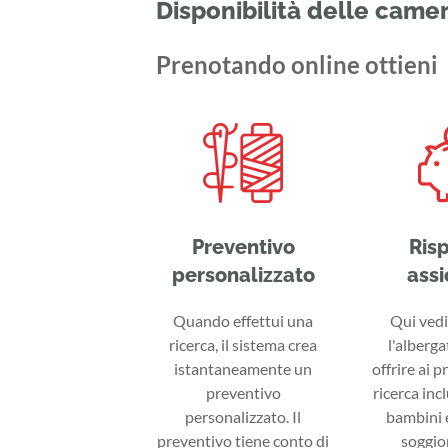
Disponibilità delle came
Prenotando online ottieni
Preventivo
Ris
personalizzato
assi
Quando effettui una
Qui vedi 
ricerca, il sistema crea
l'alberga
istantaneamente un
offrire ai p
preventivo
ricerca inc
personalizzato. Il
bambini e
preventivo tiene conto di
soggior