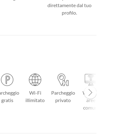
direttamente dal tuo
profilo.
rcheggio
Wi-Fi
Parcheggio
Wi-Fi in
Menu à la
R
gratis
illimitato
privato
aree
carte
comuni