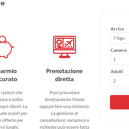
re
Arrivo
7 Ago
Camere
parmio
Prenotazione
Adulti
curato
diretta
i prezzi che
Puoi prenotare
tore è solito
direttamente l'hotel
ropri clienti. La
oppure fare una richiesta.
lude sconti per
La gestione di
 offerte per
cancellazioni, variazioni e
ni lunghi.
richieste può essere fatta