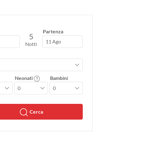
Partenza
5
11 Ago
Notti
Neonati
Bambini
Cerca