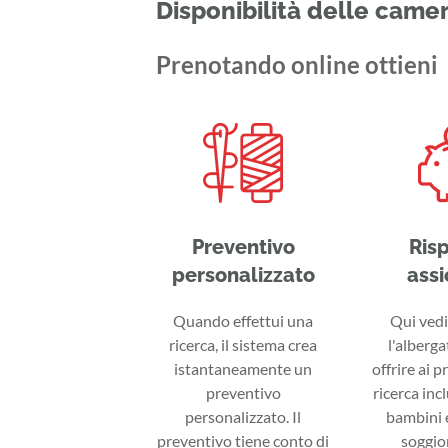
Disponibilità delle came
Prenotando online ottieni
Preventivo
Ris
personalizzato
assi
Quando effettui una
Qui vedi 
ricerca, il sistema crea
l'alberga
istantaneamente un
offrire ai p
preventivo
ricerca inc
personalizzato. Il
bambini e
preventivo tiene conto di
soggior