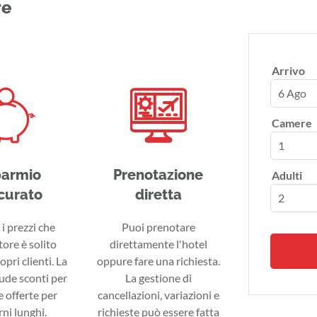
re
Arrivo
6 Ago
Camere
parmio
Prenotazione
Adulti
curato
diretta
i prezzi che
Puoi prenotare
tore è solito
direttamente l'hotel
ropri clienti. La
oppure fare una richiesta.
lude sconti per
La gestione di
 offerte per
cancellazioni, variazioni e
ni lunghi.
richieste può essere fatta