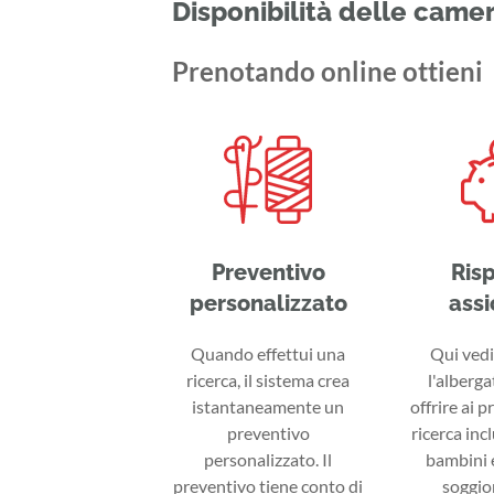
Disponibilità delle came
Prenotando online ottieni
Preventivo
Ris
personalizzato
assi
Quando effettui una
Qui vedi 
ricerca, il sistema crea
l'alberga
istantaneamente un
offrire ai p
preventivo
ricerca inc
personalizzato. Il
bambini e
preventivo tiene conto di
soggior