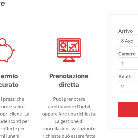
re
Arrivo
8 Ago
Camere
parmio
Prenotazione
Adulti
curato
diretta
i prezzi che
Puoi prenotare
tore è solito
direttamente l'hotel
ropri clienti. La
oppure fare una richiesta.
lude sconti per
La gestione di
 offerte per
cancellazioni, variazioni e
ni lunghi.
richieste può essere fatta