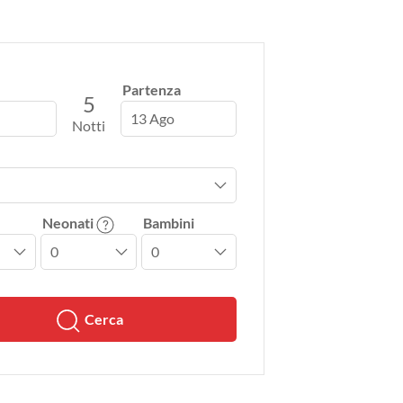
Partenza
5
13 Ago
Notti
Neonati
Bambini
Cerca