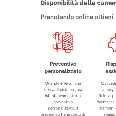
Disponibilità delle came
Prenotando online ottieni
Preventivo
Ris
personalizzato
assi
Quando effettui una
Qui vedi 
ricerca, il sistema crea
l'alberga
istantaneamente un
offrire ai p
preventivo
ricerca inc
personalizzato. Il
bambini e
preventivo tiene conto di
soggior