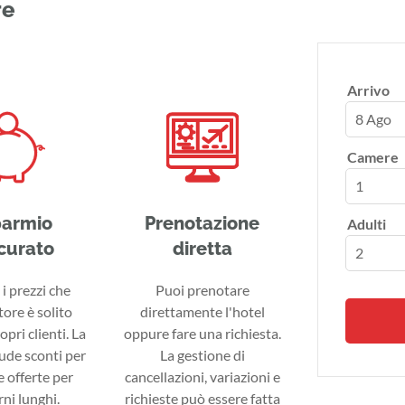
re
Arrivo
8 Ago
Camere
parmio
Prenotazione
Adulti
curato
diretta
i prezzi che
Puoi prenotare
tore è solito
direttamente l'hotel
ropri clienti. La
oppure fare una richiesta.
lude sconti per
La gestione di
 offerte per
cancellazioni, variazioni e
ni lunghi.
richieste può essere fatta