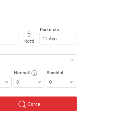
Partenza
5
12 Ago
Notti
Neonati
Bambini
Cerca