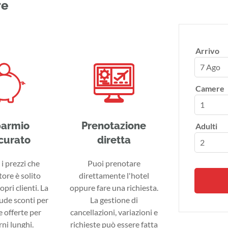
re
Arrivo
7 Ago
Camere
parmio
Prenotazione
Adulti
curato
diretta
i prezzi che
Puoi prenotare
tore è solito
direttamente l'hotel
ropri clienti. La
oppure fare una richiesta.
lude sconti per
La gestione di
 offerte per
cancellazioni, variazioni e
ni lunghi.
richieste può essere fatta