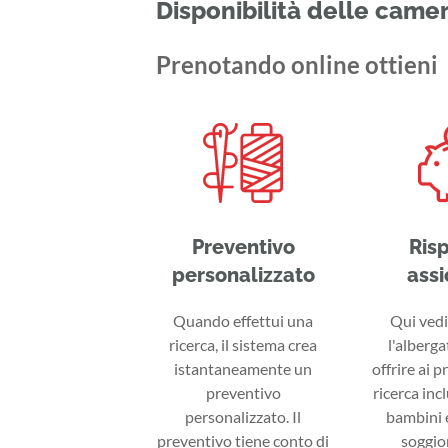
Disponibilità delle came
Prenotando online ottieni
Preventivo
Ris
personalizzato
assi
Quando effettui una
Qui vedi 
ricerca, il sistema crea
l'alberga
istantaneamente un
offrire ai p
preventivo
ricerca inc
personalizzato. Il
bambini e
preventivo tiene conto di
soggior