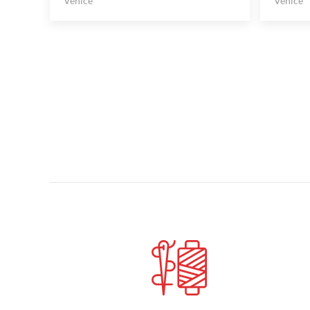
Venice
Venice