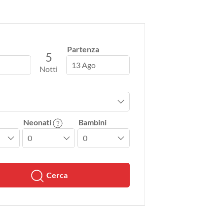
Partenza
5
13 Ago
Notti
Neonati
Bambini
Cerca