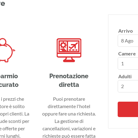
re
Arrivo
8 Ago
Camere
parmio
Prenotazione
Adulti
curato
diretta
i prezzi che
Puoi prenotare
tore è solito
direttamente l'hotel
ropri clienti. La
oppure fare una richiesta.
lude sconti per
La gestione di
 offerte per
cancellazioni, variazioni e
ni lunghi.
richieste può essere fatta