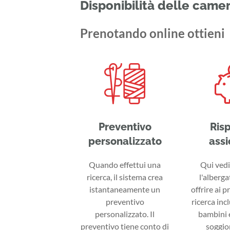
Disponibilità delle came
Prenotando online ottieni
Preventivo
Ris
personalizzato
assi
Quando effettui una
Qui vedi 
ricerca, il sistema crea
l'alberga
istantaneamente un
offrire ai p
preventivo
ricerca inc
personalizzato. Il
bambini e
preventivo tiene conto di
soggior