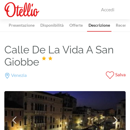
Accedi
Presentazione
Disponibilità
Offerte
Descrizione
Recensi
Calle De La Vida A San
Giobbe
Salva
Venezia