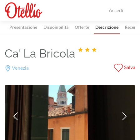
Accedi
Presentazione
Disponibilità
Offerte
Descrizione
Recensi
Ca' La Bricola
Salva
Venezia