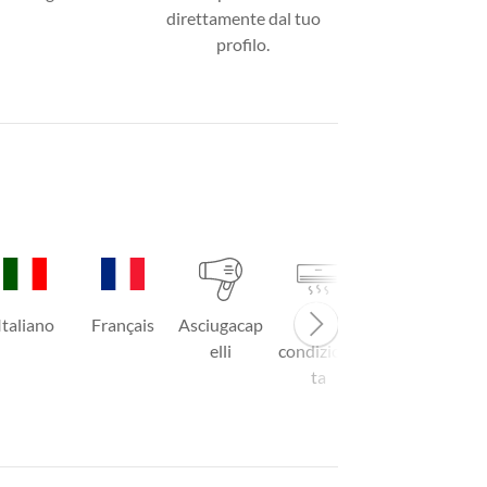
direttamente dal tuo
profilo.
Italiano
Français
Asciugacap
Aria
TV
elli
condiziona
ta