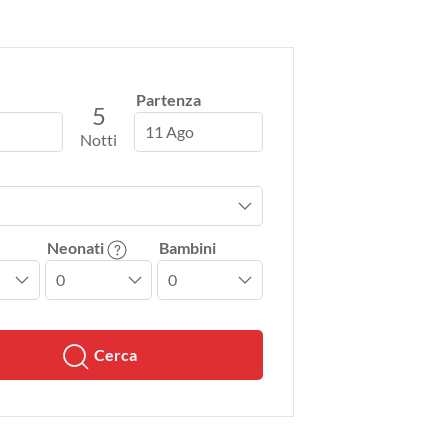
Partenza
5
11 Ago
Notti
Neonati
Bambini
Cerca