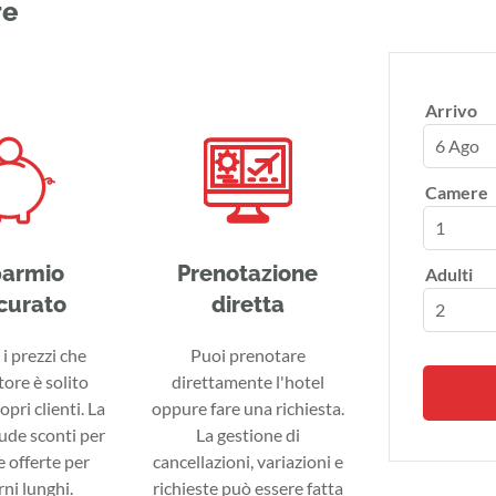
re
Arrivo
6 Ago
Camere
parmio
Prenotazione
Adulti
curato
diretta
i prezzi che
Puoi prenotare
tore è solito
direttamente l'hotel
ropri clienti. La
oppure fare una richiesta.
lude sconti per
La gestione di
 offerte per
cancellazioni, variazioni e
ni lunghi.
richieste può essere fatta