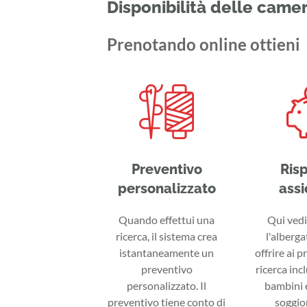
Disponibilità delle came
Prenotando online ottieni
Preventivo
Ris
personalizzato
assi
Quando effettui una
Qui vedi 
ricerca, il sistema crea
l'alberga
istantaneamente un
offrire ai p
preventivo
ricerca inc
personalizzato. Il
bambini e
preventivo tiene conto di
soggior