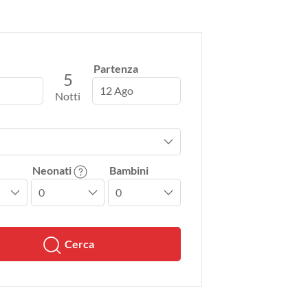
Partenza
5
12 Ago
Notti
Neonati
Bambini
Cerca