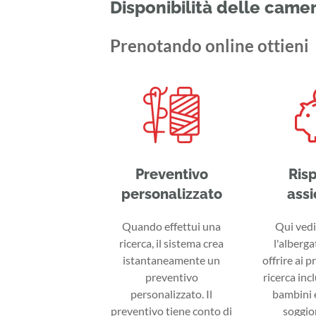
Disponibilità delle came
Prenotando online ottieni
Preventivo
Ris
personalizzato
assi
Quando effettui una
Qui vedi 
ricerca, il sistema crea
l'alberga
istantaneamente un
offrire ai p
preventivo
ricerca inc
personalizzato. Il
bambini e
preventivo tiene conto di
soggior