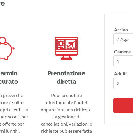
re
Arrivo
7 Ago
Camere
parmio
Prenotazione
Adulti
curato
diretta
i prezzi che
Puoi prenotare
tore è solito
direttamente l'hotel
ropri clienti. La
oppure fare una richiesta.
lude sconti per
La gestione di
 offerte per
cancellazioni, variazioni e
ni lunghi.
richieste può essere fatta