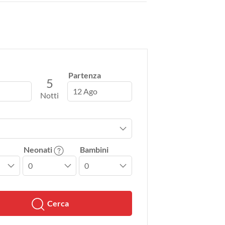
Partenza
5
12 Ago
Notti
Neonati
Bambini
Cerca