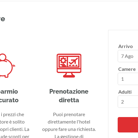
re
Arrivo
7 Ago
Camere
parmio
Prenotazione
Adulti
curato
diretta
i prezzi che
Puoi prenotare
tore è solito
direttamente l'hotel
ropri clienti. La
oppure fare una richiesta.
lude sconti per
La gestione di