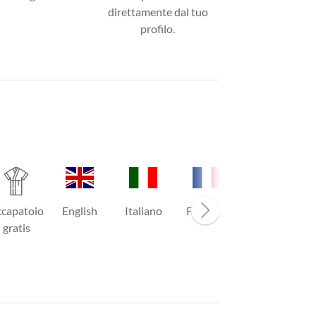
direttamente dal tuo
profilo.
capatoio
English
Italiano
Français
Asciugacap
gratis
elli
c