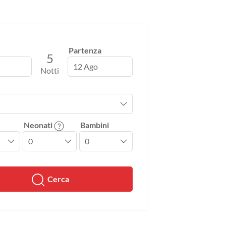
Partenza
5
12 Ago
Notti
Neonati
Bambini
Cerca