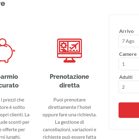
re
Arrivo
7 Ago
Camere
parmio
Prenotazione
Adulti
curato
diretta
i prezzi che
Puoi prenotare
tore è solito
direttamente l'hotel
ropri clienti. La
oppure fare una richiesta.
lude sconti per
La gestione di
 offerte per
cancellazioni, variazioni e
ni lunghi.
richieste può essere fatta