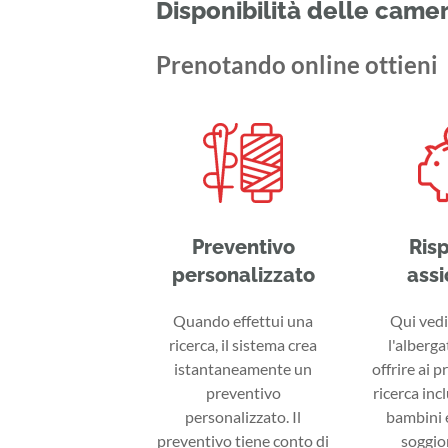
Disponibilità delle came
Prenotando online ottieni
Preventivo
Ris
personalizzato
assi
Quando effettui una
Qui vedi 
ricerca, il sistema crea
l'alberga
istantaneamente un
offrire ai p
preventivo
ricerca inc
personalizzato. Il
bambini e
preventivo tiene conto di
soggior