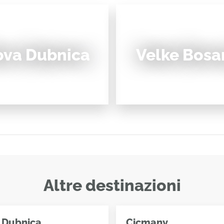
ova Dubnica
Velke Bosa
Altre destinazioni
 Dubnica
Cicmany