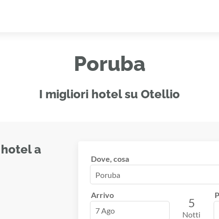
Poruba
I migliori hotel su Otellio
 hotel a
Dove, cosa
Arrivo
P
5
7 Ago
Notti