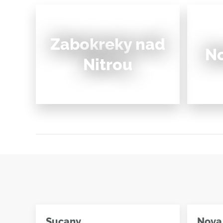
Zabokreky nad
N
Nitrou
Sucany
Nova