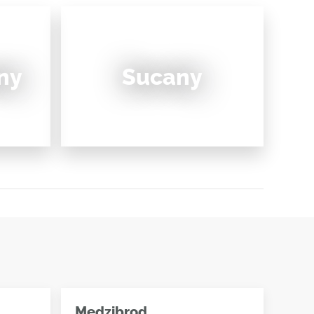
ny
Sucany
Medzibrod