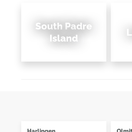
South Padre
L
Island
Harlingen
Olmi