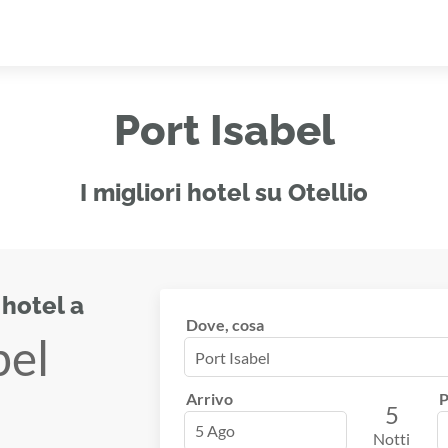
Port Isabel
I migliori hotel su Otellio
 hotel a
Dove, cosa
bel
Arrivo
P
5
5 Ago
Notti