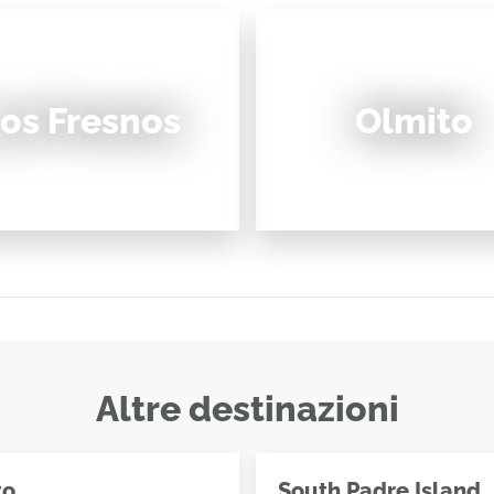
os Fresnos
Olmito
Altre destinazioni
to
South Padre Island