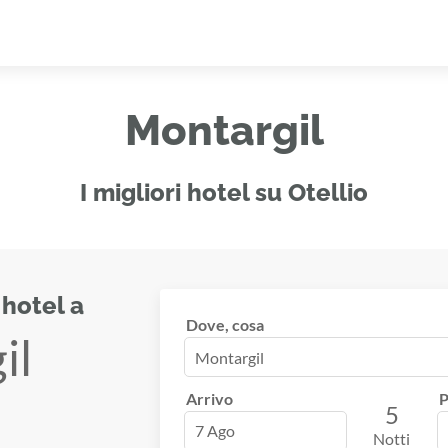
Montargil
I migliori hotel su Otellio
 hotel a
Dove, cosa
il
Arrivo
P
5
7 Ago
Notti