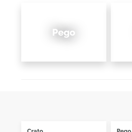
Pego
Crato
Pego