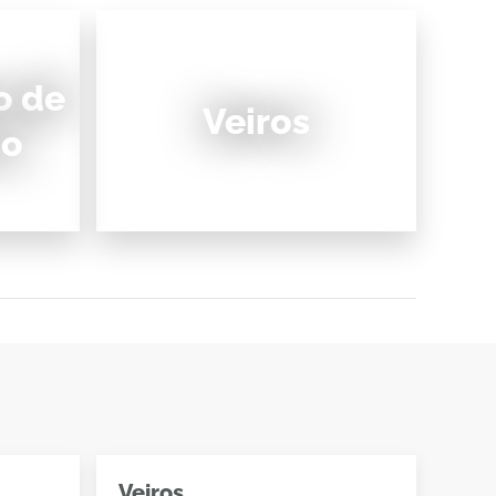
o de
Veiros
ao
Veiros