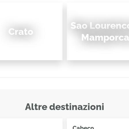
Sao Lourenc
Crato
Mamporc
Altre destinazioni
Cabeco