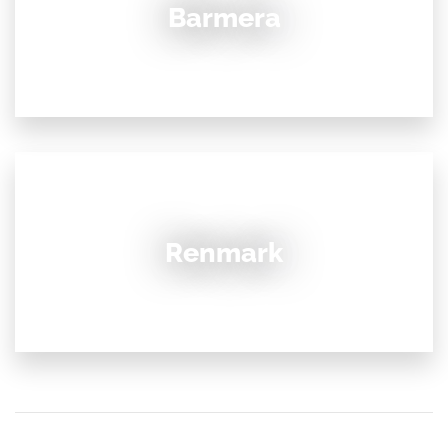
Barmera
Renmark