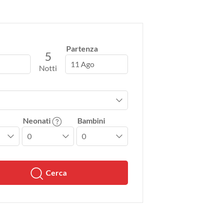
Partenza
5
11 Ago
Notti
Neonati
Bambini
Cerca