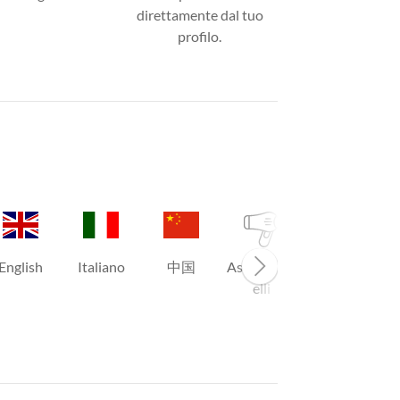
direttamente dal tuo
profilo.
English
Italiano
中国
Asciugacap
Aria
elli
condiziona
ta