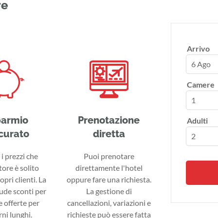
re
Arrivo
6 Ago
Camere
parmio
Prenotazione
Adulti
curato
diretta
i prezzi che
Puoi prenotare
tore è solito
direttamente l'hotel
ropri clienti. La
oppure fare una richiesta.
lude sconti per
La gestione di
 offerte per
cancellazioni, variazioni e
ni lunghi.
richieste può essere fatta