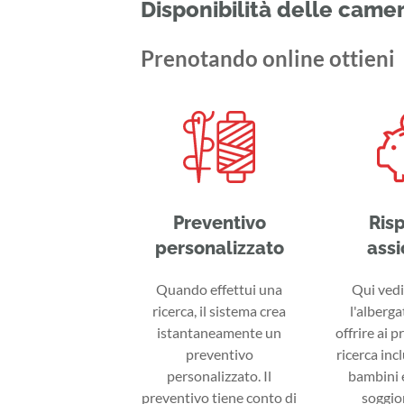
Disponibilità delle came
Prenotando online ottieni
Preventivo
Ris
personalizzato
assi
Quando effettui una
Qui vedi 
ricerca, il sistema crea
l'alberga
istantaneamente un
offrire ai p
preventivo
ricerca inc
personalizzato. Il
bambini e
preventivo tiene conto di
soggior