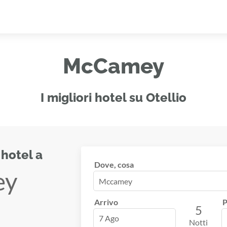
McCamey
I migliori hotel su Otellio
 hotel a
Dove, cosa
ey
Arrivo
P
5
7 Ago
Notti