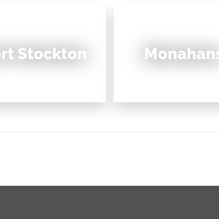
rt Stockton
Monahan