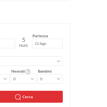
Partenza
5
12 Ago
Notti
Neonati
Bambini
Cerca