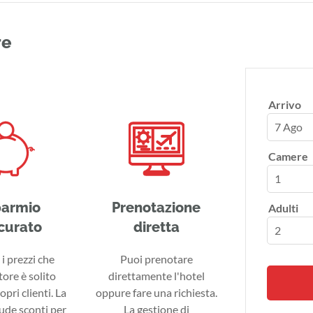
re
Arrivo
7 Ago
Camere
parmio
Prenotazione
Adulti
curato
diretta
i prezzi che
Puoi prenotare
tore è solito
direttamente l'hotel
ropri clienti. La
oppure fare una richiesta.
lude sconti per
La gestione di