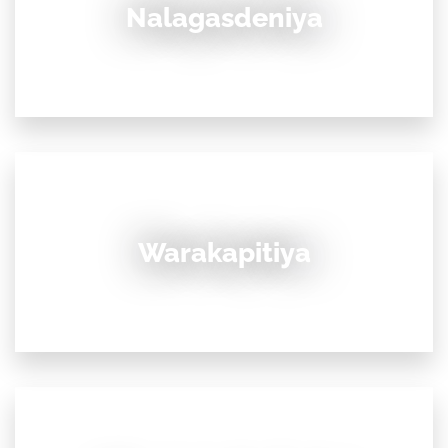
Nalagasdeniya
Warakapitiya