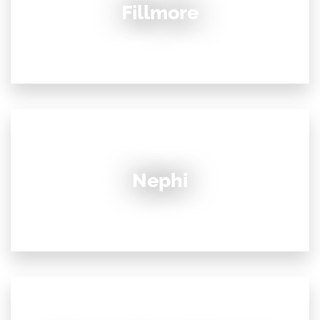
Fillmore
Nephi