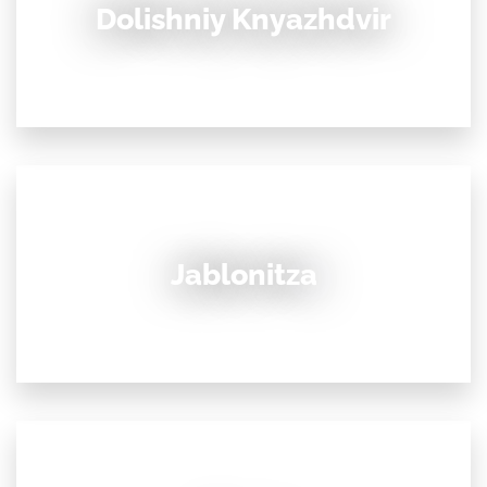
Dolishniy Knyazhdvir
Jablonitza