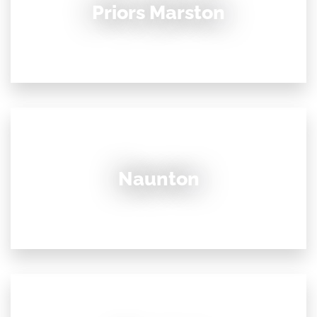
Priors Marston
Naunton