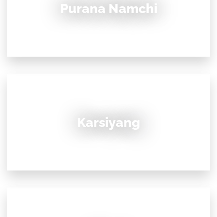
Purana Namchi
Karsiyang