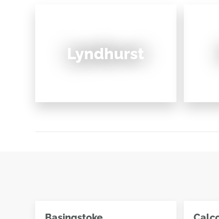
Lyndhurst
Basingstoke
Calc