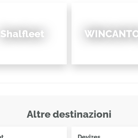
Shalfleet
WINCANT
Altre destinazioni
ot
Devizes