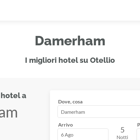
Damerham
I migliori hotel su Otellio
 hotel a
Dove, cosa
am
Arrivo
P
5
6 Ago
Notti