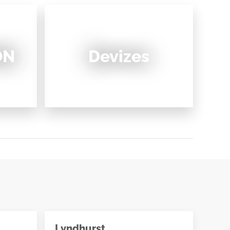
ON
Devizes
Lyndhurst