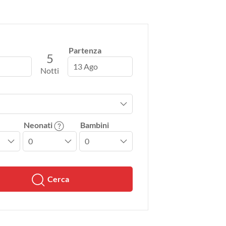
Partenza
5
13 Ago
Notti
Neonati
Bambini
Cerca