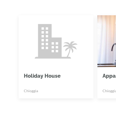
Holiday House
Appa
Chioggia
Chioggi