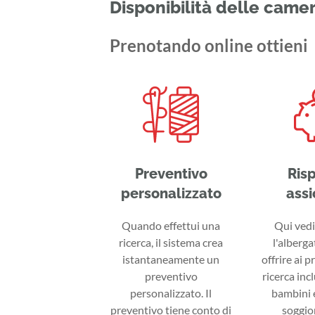
Disponibilità delle came
Prenotando online ottieni
Preventivo
Ris
personalizzato
assi
Quando effettui una
Qui vedi 
ricerca, il sistema crea
l'alberga
istantaneamente un
offrire ai p
preventivo
ricerca inc
personalizzato. Il
bambini e
preventivo tiene conto di
soggior