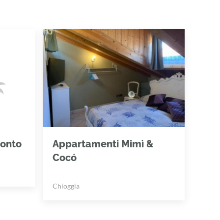
onto
Appartamenti Mimì &
Cocó
Chioggia