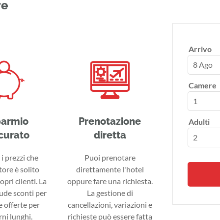
re
Arrivo
8 Ago
Camere
parmio
Prenotazione
Adulti
curato
diretta
i prezzi che
Puoi prenotare
tore è solito
direttamente l'hotel
ropri clienti. La
oppure fare una richiesta.
lude sconti per
La gestione di
 offerte per
cancellazioni, variazioni e
ni lunghi.
richieste può essere fatta