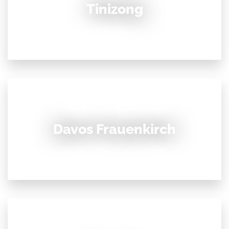
Tinizong
Davos Frauenkirch